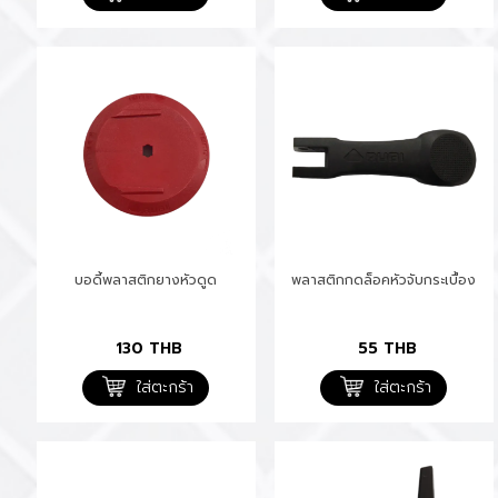
บอดี้พลาสติกยางหัวดูด
พลาสติกกดล็อคหัวจับกระเบื้อง
130
THB
55
THB
ใส่ตะกร้า
ใส่ตะกร้า